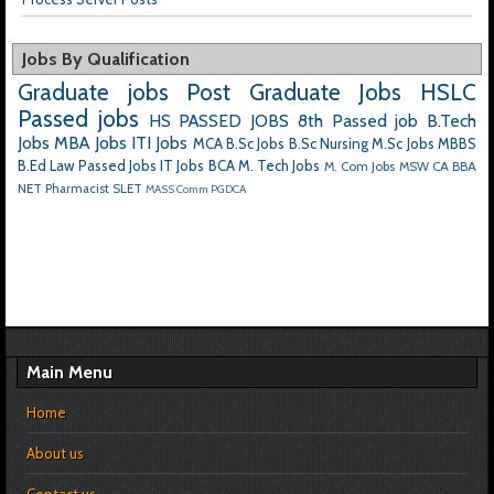
Jobs By Qualification
Graduate jobs
Post Graduate Jobs
HSLC
Passed jobs
HS PASSED JOBS
8th Passed job
B.Tech
Jobs
MBA Jobs
ITI Jobs
MCA
B.Sc Jobs
B.Sc Nursing
M.Sc Jobs
MBBS
B.Ed
Law Passed Jobs
IT Jobs
BCA
M. Tech Jobs
M. Com Jobs
MSW
CA
BBA
NET
Pharmacist
SLET
MASS Comm
PGDCA
Main Menu
Home
About us
Contact us