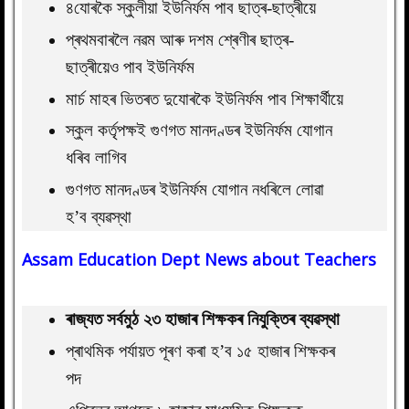
৪যোৰকৈ স্কুলীয়া ইউনিৰ্ফম পাব ছাত্ৰ-ছাত্ৰীয়ে
প্ৰথমবাৰলৈ নৱম আৰু দশম শ্ৰেণীৰ ছাত্ৰ-
ছাত্ৰীয়েও পাব ইউনিৰ্ফম
মাৰ্চ মাহৰ ভিতৰত দুযোৰকৈ ইউনিৰ্ফম পাব শিক্ষাৰ্থীয়ে
স্কুল কৰ্তৃপক্ষই গুণগত মানদণ্ডৰ ইউনিৰ্ফম যোগান
ধৰিব লাগিব
গুণগত মানদণ্ডৰ ইউনিৰ্ফম যোগান নধৰিলে লোৱা
হ’ব ব্যৱস্থা
Assam Education Dept News about Teachers
ৰাজ্যত সৰ্বমুঠ ২৩ হাজাৰ শিক্ষকৰ নিযুক্তিৰ ব্যৱস্থা
প্ৰাথমিক পৰ্যায়ত পূৰণ কৰা হ’ব ১৫ হাজাৰ শিক্ষকৰ
পদ