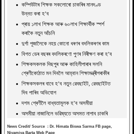
কম্পিউটাৰ শিক্ষক সকলোৰো চাকৰিৰ মানদণ্ড
উন্নত কৰা হ’ব
প্ৰায় ১লাখ শিক্ষক আৰু ৬০লাখ শিক্ষাৰ্থীক স্পৰ্শ
কৰাকৈ নতুন আঁচনি
দুৰ্গা পূজালৈকে নহয় কোনো ধৰণৰ বদলিকৰণৰ কাম
বিগত ডেৰ বছৰৰ বদলিকৰণো পুণৰ নিৰীক্ষণ কৰা হ’ব
শিক্ষকসকলক দিছপুৰ আৰু কাহিলীপাৰাৰ সলনি
শ্ৰেণীকোঠাত মন দিবলৈ আহ্বান শিক্ষামন্ত্ৰীগৰাকীৰ
শিক্ষকসকলৰ বাবে হ’ব নতুন ৱেবছাইট, ৱেবছাইটত
দিব পাৰিব অভিযোগ
দশম শ্ৰেণীলৈ বাধ্যতামূলক হ’ব অসমীয়া
অসমীয়া নাজানিলে ভৱিষ্যতে অসমত নাপাব চাকৰি
News Credit/ Source : Dr. Himata Biswa Sarma FB page,
Niyamiya Barta Web Page